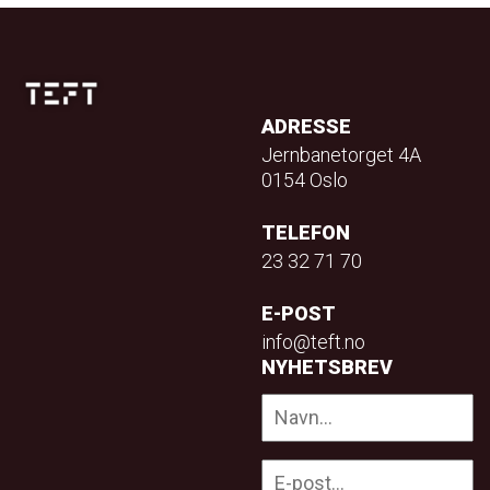
ADRESSE
Jernbanetorget 4A
0154 Oslo
TELEFON
23 32 71 70
E-POST
info@teft.no
NYHETSBREV