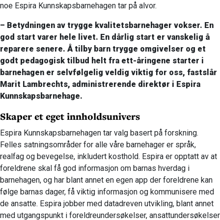
noe Espira Kunnskapsbarnehagen tar på alvor.
– Betydningen av trygge kvalitetsbarnehager vokser. En
god start varer hele livet. En dårlig start er vanskelig å
reparere senere. Å tilby barn trygge omgivelser og et
godt pedagogisk tilbud helt fra ett-åringene starter i
barnehagen er selvfølgelig veldig viktig for oss, fastslår
Marit Lambrechts, administrerende direktør i Espira
Kunnskapsbarnehage.
Skaper et eget innholdsunivers
Espira Kunnskapsbarnehagen tar valg basert på forskning.
Felles satningsområder for alle våre barnehager er språk,
realfag og bevegelse, inkludert kosthold. Espira er opptatt av at
foreldrene skal få god informasjon om barnas hverdag i
barnehagen, og har blant annet en egen app der foreldrene kan
følge barnas dager, få viktig informasjon og kommunisere med
de ansatte. Espira jobber med datadreven utvikling, blant annet
med utgangspunkt i foreldreundersøkelser, ansattundersøkelser