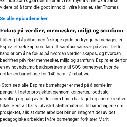
vår, noe som også bekrefter at vi har mye å vinne på å satse
videre på å formidle godt innhold i våre kanaler, sier Thomas.
Se alle episodene her
Fokus på verdier, mennesker, miljø og samfunn
I tillegg til å jobbe med å skape gode og trygge barnehager, er
Espira et selskap som tar sitt samfunnsansvar på alvor. Dette
handler om å ha fokus på hvordan verdier skapes, og hvordan
bedriften påvirker mennesker, miljø og samfunn. Espira er derfor
en av hovedsamarbeidspartnerne til SOS-barnebyer, hvor de
drifter en barnehage for 140 barn i Zimbabwe.
-Stort sett alle Espiras barnehager er med på å samle inn
penger til dette prosjektet gjennom konserter, loddsalg,
utstilling og salg av bilder som barna har laget og andre kreative
tiltak. Sentralt har vi utviklet støttemateriell til barnehagene om
prosjektet, slik at dette arbeidet blir en integrert del av det
pedagogiske arbeidet i våre barnehager, forklarer Marit.