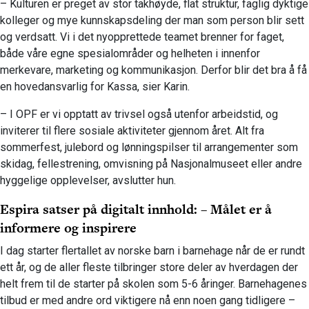
– Kulturen er preget av stor takhøyde, flat struktur, faglig dyktige
kolleger og mye kunnskapsdeling der man som person blir sett
og verdsatt. Vi i det nyopprettede teamet brenner for faget,
både våre egne spesialområder og helheten i innenfor
merkevare, marketing og kommunikasjon. Derfor blir det bra å få
en hovedansvarlig for Kassa, sier Karin.
– I OPF er vi opptatt av trivsel også utenfor arbeidstid, og
inviterer til flere sosiale aktiviteter gjennom året. Alt fra
sommerfest, julebord og lønningspilser til arrangementer som
skidag, fellestrening, omvisning på Nasjonalmuseet eller andre
hyggelige opplevelser, avslutter hun.
Espira satser på digitalt innhold: – Målet er å
informere og inspirere
I dag starter flertallet av norske barn i barnehage når de er rundt
ett år, og de aller fleste tilbringer store deler av hverdagen der
helt frem til de starter på skolen som 5-6 åringer. Barnehagenes
tilbud er med andre ord viktigere nå enn noen gang tidligere –