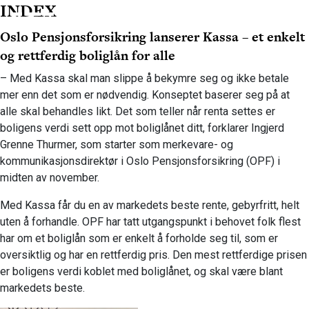
INDEX
Oslo Pensjonsforsikring lanserer Kassa – et enkelt
og rettferdig boliglån for alle
– Med Kassa skal man slippe å bekymre seg og ikke betale
mer enn det som er nødvendig. Konseptet baserer seg på at
alle skal behandles likt. Det som teller når renta settes er
boligens verdi sett opp mot boliglånet ditt, forklarer Ingjerd
Grenne Thurmer, som starter som merkevare- og
kommunikasjonsdirektør i Oslo Pensjonsforsikring (OPF) i
midten av november.
Med Kassa får du en av markedets beste rente, gebyrfritt, helt
uten å forhandle. OPF har tatt utgangspunkt i behovet folk flest
har om et boliglån som er enkelt å forholde seg til, som er
oversiktlig og har en rettferdig pris. Den mest rettferdige prisen
er boligens verdi koblet med boliglånet, og skal være blant
markedets beste.