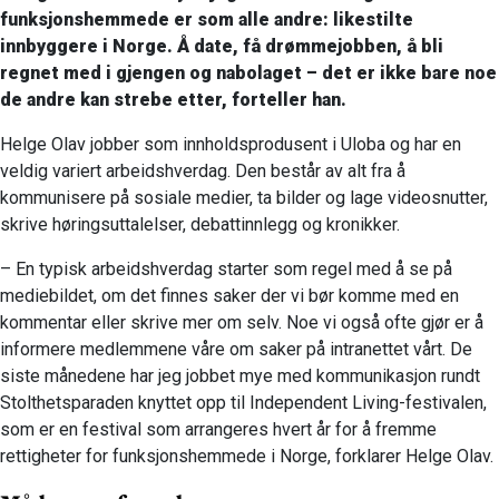
funksjonshemmede er som alle andre: likestilte
innbyggere i Norge. Å date, få drømmejobben, å bli
regnet med i gjengen og nabolaget – det er ikke bare noe
de andre kan strebe etter, forteller han.
Helge Olav jobber som innholdsprodusent i Uloba og har en
veldig variert arbeidshverdag. Den består av alt fra å
kommunisere på sosiale medier, ta bilder og lage videosnutter,
skrive høringsuttalelser, debattinnlegg og kronikker.
– En typisk arbeidshverdag starter som regel med å se på
mediebildet, om det finnes saker der vi bør komme med en
kommentar eller skrive mer om selv. Noe vi også ofte gjør er å
informere medlemmene våre om saker på intranettet vårt. De
siste månedene har jeg jobbet mye med kommunikasjon rundt
Stolthetsparaden knyttet opp til Independent Living-festivalen,
som er en festival som arrangeres hvert år for å fremme
rettigheter for funksjonshemmede i Norge, forklarer Helge Olav.