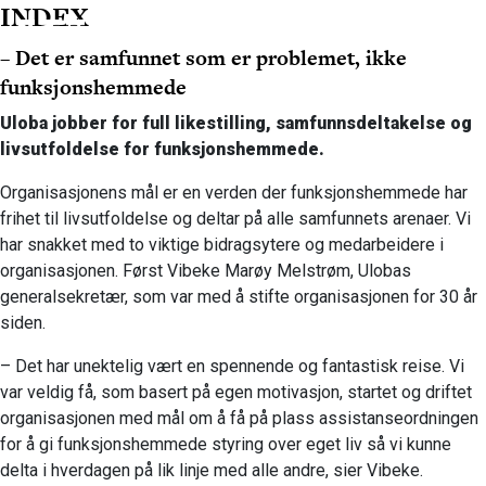
INDEX
– Det er samfunnet som er problemet, ikke
funksjonshemmede
Uloba jobber for full likestilling, samfunnsdeltakelse og
livsutfoldelse for funksjonshemmede.
Organisasjonens mål er en verden der funksjonshemmede har
frihet til livsutfoldelse og deltar på alle samfunnets arenaer.
Vi
har snakket med to viktige bidragsytere og medarbeidere i
organisasjonen. Først Vibeke Marøy Melstrøm, Ulobas
generalsekretær, som var med å stifte organisasjonen for 30 år
siden.
– Det har unektelig vært en spennende og fantastisk reise. Vi
var veldig få, som basert på egen motivasjon, startet og driftet
organisasjonen med mål om å få på plass assistanseordningen
for å gi funksjonshemmede styring over eget liv så vi kunne
delta i hverdagen på lik linje med alle andre, sier Vibeke.