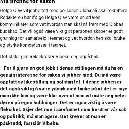
Må brenne for saken
Helge Olav vil jobbe tett med personen Uloba nå skal rekruttere.
Redaktøren bør ifølge Helge Olav være en erfaren
kommunikatør som vet hvordan man skal nå frem med Ulobas
budskap. Det vil også være viktig at personen skaper et godt
grunnlag for samarbeid i teamet og vet hvordan hen skal bruke
og styrke kompetansen i teamet.
Det stiller generalsekretær Vibeke seg også bak.
– For å gjøre en god jobb i denne stillingen må du ha en
genuin interesse for saken vi jobber med. Du må være
opptatt av likestilling og solidaritet. I denne jobben er
det også viktig å være ydmyk med tanke på at det er mye
man ikke kan og være klar over at man vil møte seg selv i
døren på egne holdninger. Det er også viktig å være
fleksibel. Skjer det noe i samfunnet som berører vår sak
og politikk, må man agere. Det krever at man er
påskrudd, fastslår Vibeke.