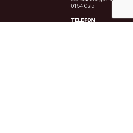
0154 Oslo
TELEFON
23 32 71 70
E-POST
info@teft.no
NYHETSBREV