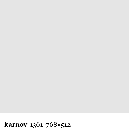
karnov-1361-768×512