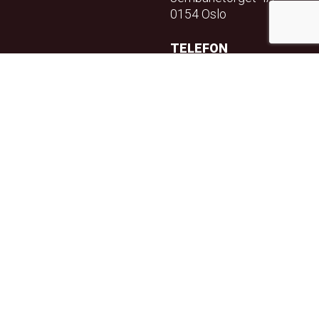
0154 Oslo
TELEFON
23 32 71 70
E-POST
info@teft.no
NYHETSBREV