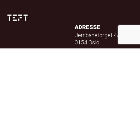
ADRESSE
Jernbanetorget 4A
0154 Oslo
TELEFON
23 32 71 70
E-POST
info@teft.no
NYHETSBREV