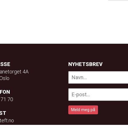
ESSE
NYHETSBREV
anetorget 4A
Oslo
EFON
 71 70
ST
teft.no