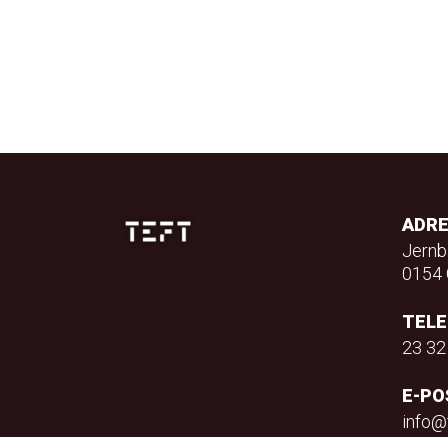
ADR
Jernb
0154 
TEL
23 32
E-PO
info@