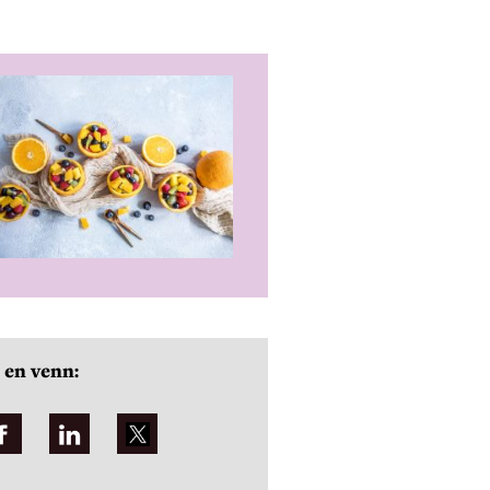
 en venn: