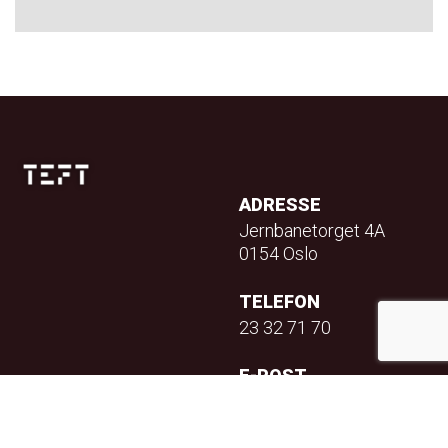
ADRESSE
Jernbanetorget 4A
0154 Oslo
TELEFON
23 32 71 70
E-POST
info@teft.no
NYHETSBREV