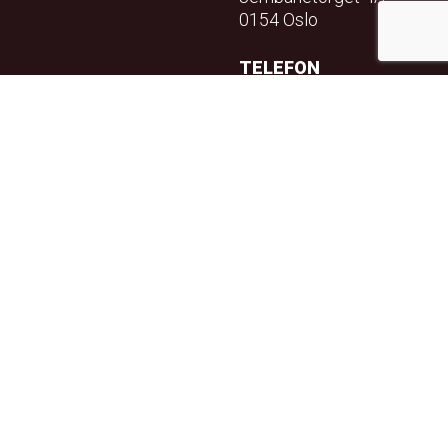
0154 Oslo
TELEFON
23 32 71 70
E-POST
info@teft.no
NYHETSBREV