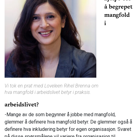
å begrepet
mangfold
i
Vi tok en prat med Loveleen Rihel Brenna om
hva mangfold i arbeidslivet betyr i praksis.
arbeidslivet?
-Mange av de som begynner å jobbe med mangfold,
glemmer å definere hva mangfold betyr. De glemmer også å
definere hva inkludering betyr for egen organisasjon. Svaret
på disse spørsmålene vil variere fra organisasjon til