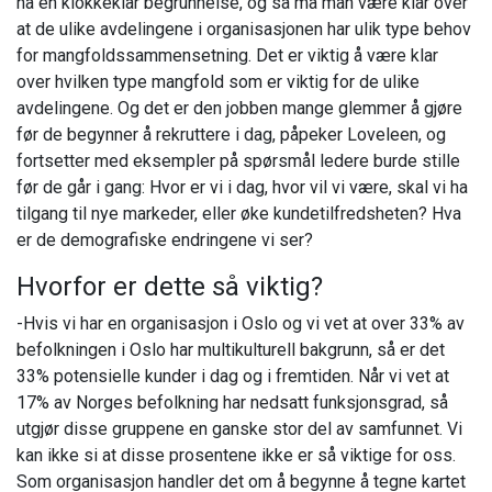
ha en klokkeklar begrunnelse, og så må man være klar over
at de ulike avdelingene i organisasjonen har ulik type behov
for mangfoldssammensetning. Det er viktig å være klar
over hvilken type mangfold som er viktig for de ulike
avdelingene. Og det er den jobben mange glemmer å gjøre
før de begynner å rekruttere i dag, påpeker Loveleen, og
fortsetter med eksempler på spørsmål ledere burde stille
før de går i gang: Hvor er vi i dag, hvor vil vi være, skal vi ha
tilgang til nye markeder, eller øke kundetilfredsheten? Hva
er de demografiske endringene vi ser?
Hvorfor er dette så viktig?
-Hvis vi har en organisasjon i Oslo og vi vet at over 33% av
befolkningen i Oslo har multikulturell bakgrunn, så er det
33% potensielle kunder i dag og i fremtiden. Når vi vet at
17% av Norges befolkning har nedsatt funksjonsgrad, så
utgjør disse gruppene en ganske stor del av samfunnet. Vi
kan ikke si at disse prosentene ikke er så viktige for oss.
Som organisasjon handler det om å begynne å tegne kartet