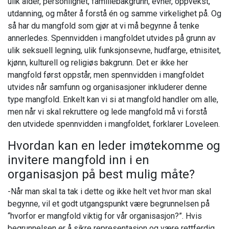
ulik alder, personlighet, familiebakgrunn, evner, oppvekst,
utdanning, og måter å forstå én og samme virkelighet på. Og
så har du mangfold som gjør at vi må begynne å tenke
annerledes. Spennvidden i mangfoldet utvides på grunn av
ulik seksuell legning, ulik funksjonsevne, hudfarge, etnisitet,
kjønn, kulturell og religiøs bakgrunn. Det er ikke her
mangfold først oppstår, men spennvidden i mangfoldet
utvides når samfunn og organisasjoner inkluderer denne
type mangfold. Enkelt kan vi si at mangfold handler om alle,
men når vi skal rekruttere og lede mangfold må vi forstå
den utvidede spennvidden i mangfoldet, forklarer Loveleen.
Hvordan kan en leder imøtekomme og
invitere mangfold inn i en
organisasjon på best mulig måte?
-Når man skal ta tak i dette og ikke helt vet hvor man skal
begynne, vil et godt utgangspunkt være begrunnelsen på
“hvorfor er mangfold viktig for vår organisasjon?”. Hvis
begrunnelsen er å sikre representasjon og være rettferdig,