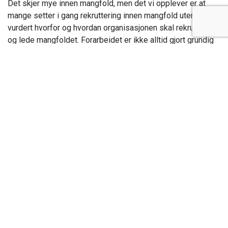
Det skjer mye innen mangfold, men det vi opplever er at
mange setter i gang rekruttering innen mangfold uten å ha
vurdert hvorfor og hvordan organisasjonen skal rekruttere
og lede mangfoldet. Forarbeidet er ikke alltid gjort grundig
nok, og i tillegg stopper ofte prosjektet opp på tallfesting-
nivå. Det blir fort med tiltak på kosmetisk nivå sier
Loveleen. Så organisasjoner setter seg mål for mangfold på
arbeidsplassen, men fullfører ikke alltid arbeidet med å
implementere rutiner og systemer som hjelper dem å
kapitalisere på potensialet i mangfoldet.
Har du tips til hvordan de kan ta tak
og komme videre?
-En god mangfoldsleder har trygghet til å adressere
mangfoldet, og også ta tak i de ubehagelige samtalene og
utfordringene som utløses når vi har stort mangfold i en
organisasjon. En leder som er klar over, og tør å adressere
spennvidden av mangfold i organisasjonen går fra å være
fargeblind til fargebevisst, kjønnsblind til kjønnsbevisst, og