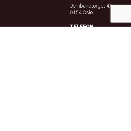
Jernbanetorget 4A
0154 Oslo
TELEFON
23 32 71 70
E-POST
info@teft.no
NYHETSBREV