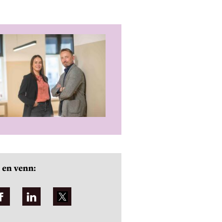
 en venn: