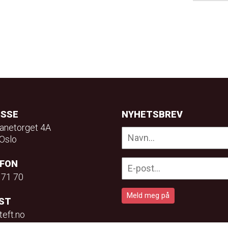
ESSE
NYHETSBREV
anetorget 4A
Oslo
EFON
 71 70
ST
teft.no