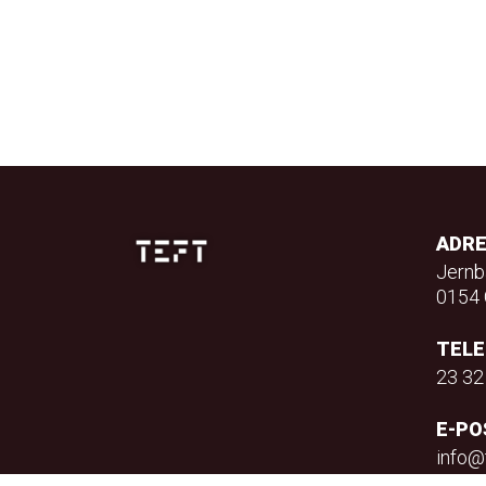
ADR
Jernb
0154 
TEL
23 32
E-PO
info@