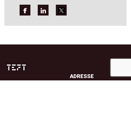
ADRESSE
Jernbanetorget 4A
0154 Oslo
TELEFON
23 32 71 70
E-POST