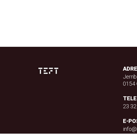
ADR
Jernb
0154 
TEL
23 32
E-PO
info@