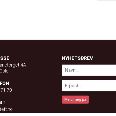
ESSE
NYHETSBREV
anetorget 4A
Oslo
EFON
 71 70
ST
teft.no