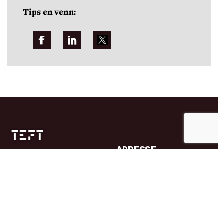
Tips en venn:
ADRESSE
Jernbanetorget 4A
0154 Oslo
TELEFON
23 32 71 70