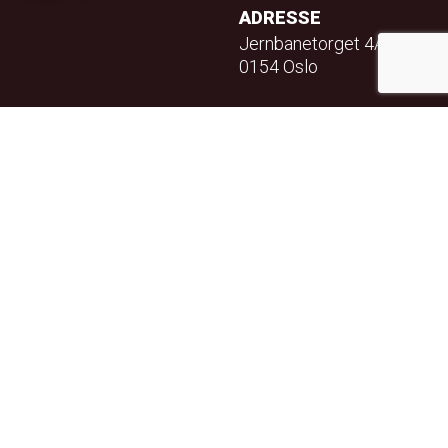
ADRESSE
Jernbanetorget 4A
0154 Oslo
TELEFON
23 32 71 70
E-POST
info@teft.no
NYHETSBREV