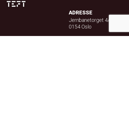
ADRESSE
Jernbanetorget 4A
0154 Oslo
TELEFON
23 32 71 70
E-POST
info@teft.no
NYHETSBREV