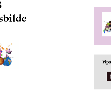
S
sbilde
Tips