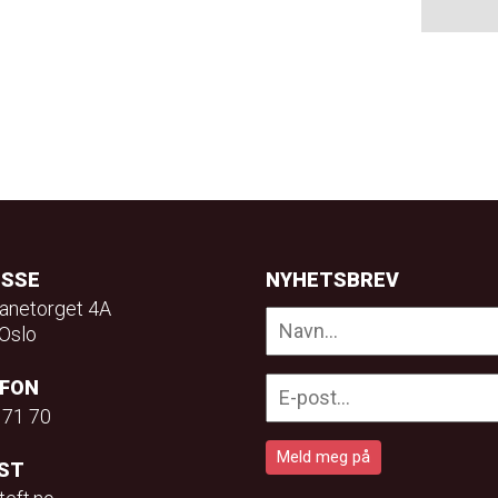
ESSE
NYHETSBREV
anetorget 4A
Oslo
EFON
 71 70
ST