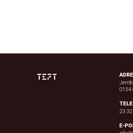
ADR
Jernb
0154 
TEL
23 32
E-PO