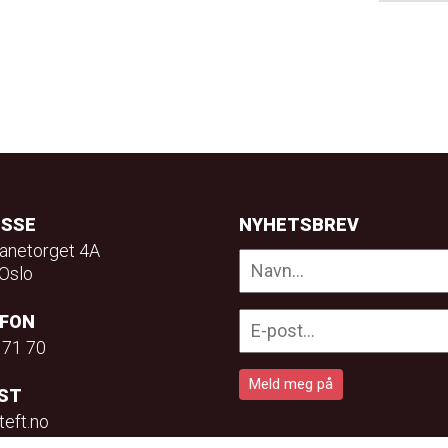
ESSE
NYHETSBREV
anetorget 4A
Oslo
EFON
 71 70
ST
teft.no