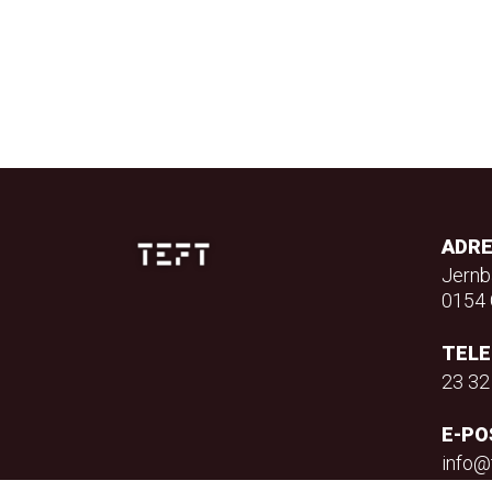
ADR
Jernb
0154 
TEL
23 32
E-PO
info@