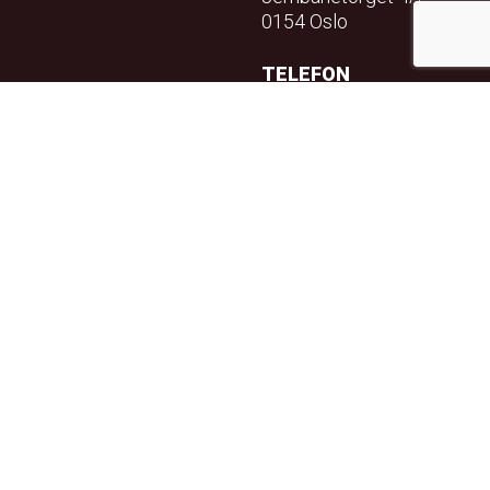
0154 Oslo
TELEFON
23 32 71 70
E-POST
info@teft.no
NYHETSBREV