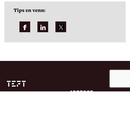
Tips en venn:
ADRESSE
Jernbanetorget 4A
0154 Oslo
TELEFON
23 32 71 70