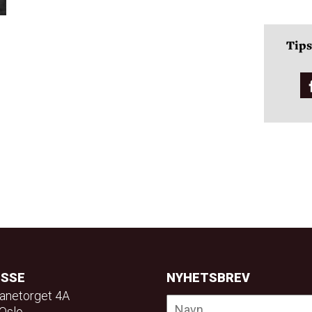
Tips
ESSE
NYHETSBREV
anetorget 4A
Oslo