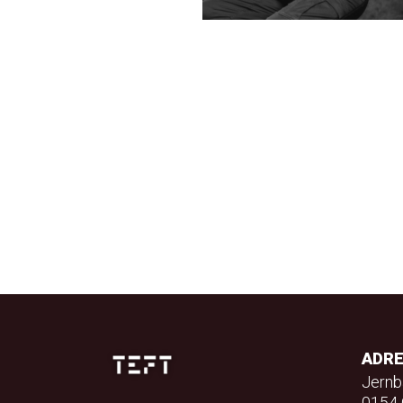
ADR
Jernb
0154 