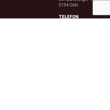
0154 Oslo
TELEFON
23 32 71 70
E-POST
info@teft.no
NYHETSBREV