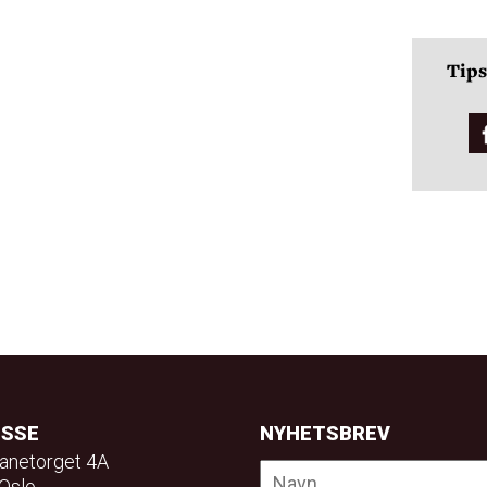
Tips
ESSE
NYHETSBREV
anetorget 4A
Oslo