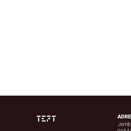
ADR
Jernb
0154 