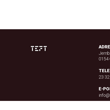
ADR
Jernb
0154 
TEL
23 32
E-PO
info@