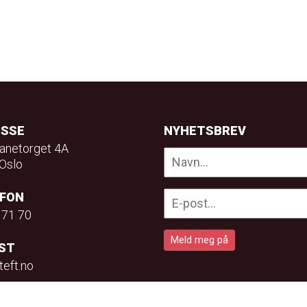
ESSE
NYHETSBREV
anetorget 4A
Oslo
EFON
 71 70
ST
teft.no