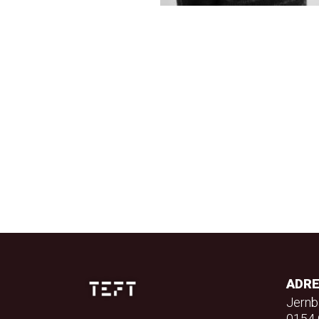
ADR
Jernb
0154 