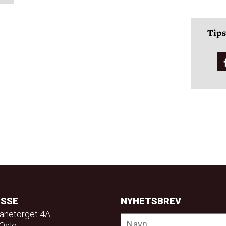
Tips
ESSE
NYHETSBREV
anetorget 4A
Oslo