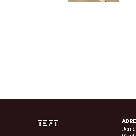
ADR
Jernb
0154 