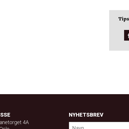
Tips
ESSE
NYHETSBREV
anetorget 4A
Oslo