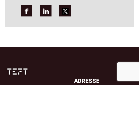
ADRESSE
Jernbanetorget 4A
0154 Oslo
TELEFON
23 32 71 70
E-POST