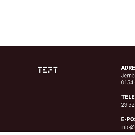
ADR
Jernb
0154 
TEL
23 32
E-PO
info@