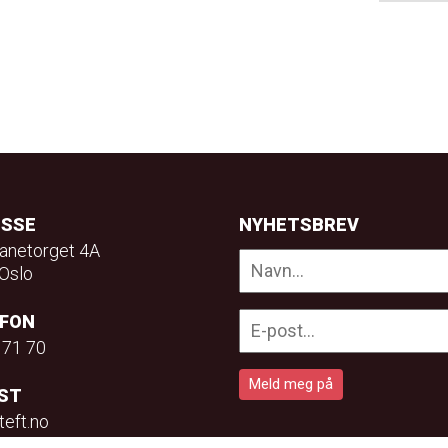
ESSE
NYHETSBREV
anetorget 4A
Oslo
EFON
 71 70
ST
teft.no