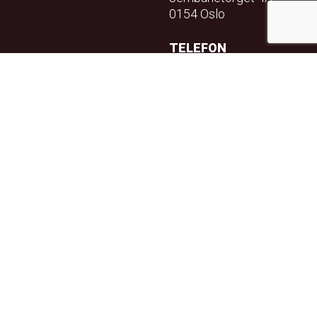
0154 Oslo
TELEFON
23 32 71 70
E-POST
info@teft.no
NYHETSBREV