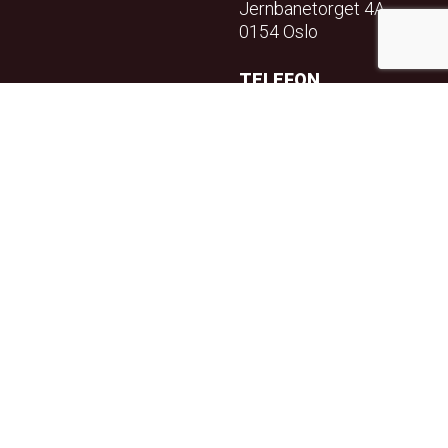
Jernbanetorget 4A
0154 Oslo
TELEFON
23 32 71 70
E-POST
info@teft.no
NYHETSBREV