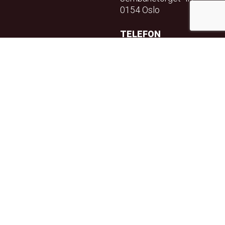
0154 Oslo
TELEFON
23 32 71 70
E-POST
info@teft.no
NYHETSBREV