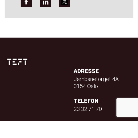
ADRESSE
Jernbanetorget 4A
0154 Oslo
TELEFON
23 32 71 70
E-POST
info@teft.no