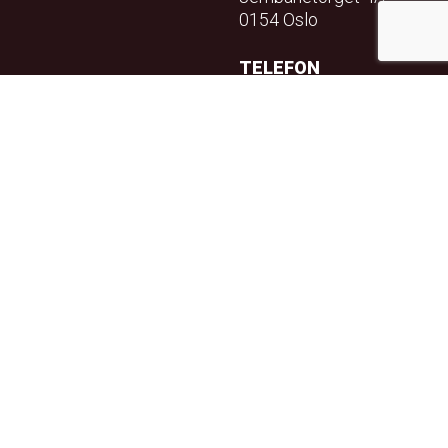
0154 Oslo
TELEFON
23 32 71 70
E-POST
info@teft.no
NYHETSBREV