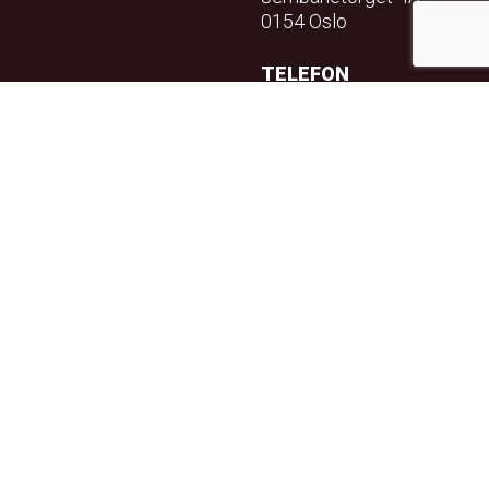
0154 Oslo
TELEFON
23 32 71 70
E-POST
info@teft.no
NYHETSBREV