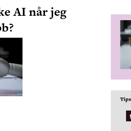
ke AI når jeg
bb?
Tips