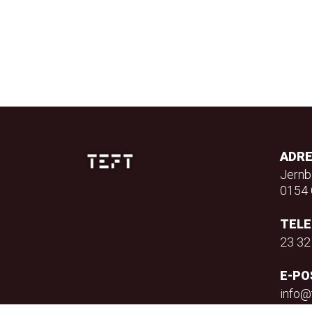
ADR
Jernb
0154 
TEL
23 32
E-PO
info@