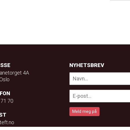
ESSE
NYHETSBREV
anetorget 4A
Oslo
EFON
 71 70
ST
teft.no