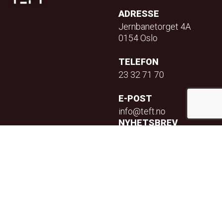
ADRESSE
Jernbanetorget 4A
0154 Oslo
TELEFON
23 32 71 70
E-POST
info@teft.no
NYHETSBREV