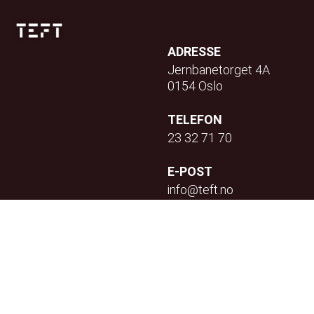
ADRESSE
Jernbanetorget 4A
0154 Oslo
TELEFON
23 32 71 70
E-POST
info@teft.no
NYHETSBREV