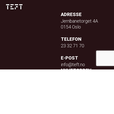
ADRESSE
Jernbanetorget 4A
0154 Oslo
TELEFON
23 32 71 70
E-POST
info@teft.no
NYHETSBREV