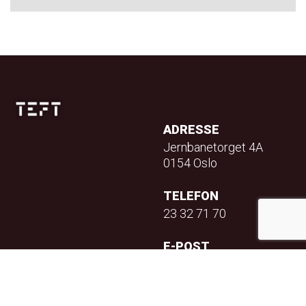
ADRESSE
Jernbanetorget 4A
0154 Oslo
TELEFON
23 32 71 70
E-POST
info@teft.no
NYHETSBREV