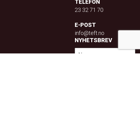
TELEFON
23 32 71 70
E-POST
info@teft.no
NYHETSBREV
Privacy Policy
Utviklet av
Increo