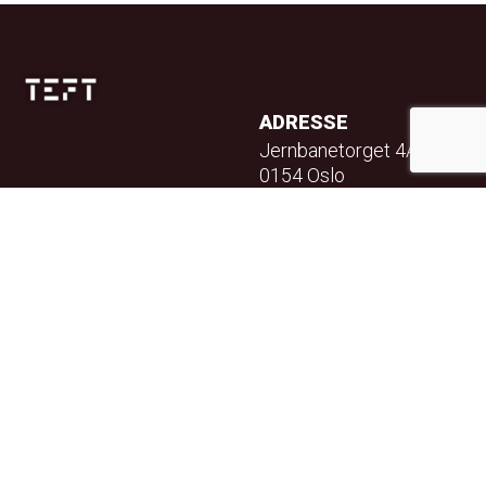
ADRESSE
Jernbanetorget 4A
0154 Oslo
TELEFON
23 32 71 70
E-POST
info@teft.no
NYHETSBREV