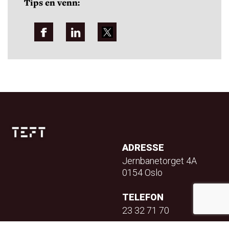
Tips en venn:
ADRESSE
Jernbanetorget 4A
0154 Oslo
TELEFON
23 32 71 70