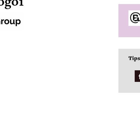
ogo1
Tips