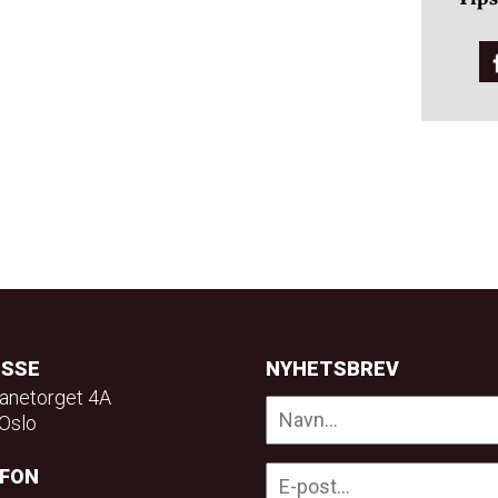
ESSE
NYHETSBREV
anetorget 4A
Oslo
EFON