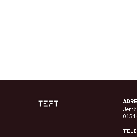
ADR
Jernb
0154 
TEL