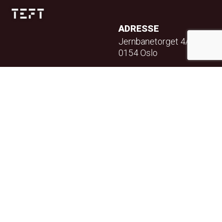
ADRESSE
Jernbanetorget 4A
0154 Oslo
TELEFON
23 32 71 70
E-POST
info@teft.no
NYHETSBREV