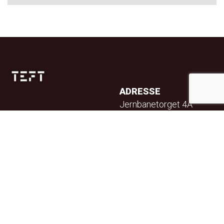
ADRESSE
Jernbanetorget 4A
0154 Oslo
TELEFON
23 32 71 70
E-POST
info@teft.no
NYHETSBREV