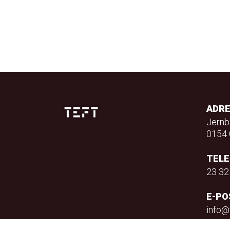
ADR
Jernb
0154 
TEL
23 32
E-PO
info@