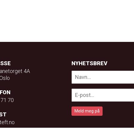
ESSE
NYHETSBREV
anetorget 4A
Oslo
EFON
 71 70
ST
teft.no