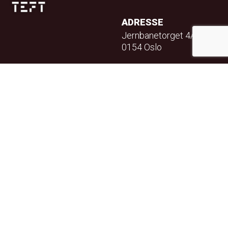
ADRESSE
Jernbanetorget 4A
0154 Oslo
TELEFON
23 32 71 70
E-POST
info@teft.no
NYHETSBREV