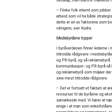
selskap, men utenfor markeds-
– Flinke folk internt som jobber
arbeid som vil ha både strategisk
dette er en av faktorene som bidr
viktigere, sier Kudra.
Mediebyråene topper
I byråverdenen finner lederne 
tiltrodde rådgivere i mediebyr
og PR-byrå, og så reklamebyrå.
kommunikasjon- og PR-byrå nå 
og reklamebyrå som miljøer der
sine mest tiltrodde rådgivere.
– Det er fortsatt et faktum at an
ressurser til de byråene og ekst
samarbeide med. Vi hører at nær
enige i at man som enkeltståen