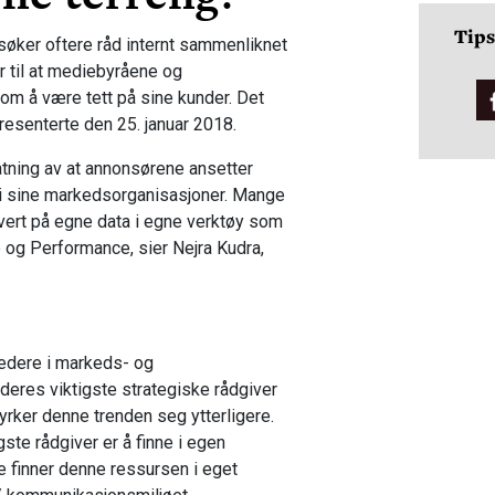
Tips
øker oftere råd internt sammenliknet
r til at mediebyråene og
m å være tett på sine kunder. Det
resenterte den 25. januar 2018.
ning av at annonsørene ansetter
 i sine markedsorganisasjoner. Mange
vert på egne data i egne verktøy som
 og Performance, sier Nejra Kudra,
ledere i markeds- og
res viktigste strategiske rådgiver
 styrker denne trenden seg ytterligere.
te rådgiver er å finne i egen
e finner denne ressursen i eget