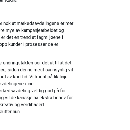
er Kudra.
n er nok at markedsavdelingene er mer
tere mye av kampanjearbeidet og
r det en trend at fagmiljøene i
opp kunder i prosesser de er
endringstakten ser det ut til at det
ctice, siden denne mest sannsynlig vil
 av kort tid. Vi tror at på lik linje
vdelingene sine
arkedsavdeling veldig god på for
 vil de kanskje ha ekstra behov for
kreativ og verdibasert
utter hun.