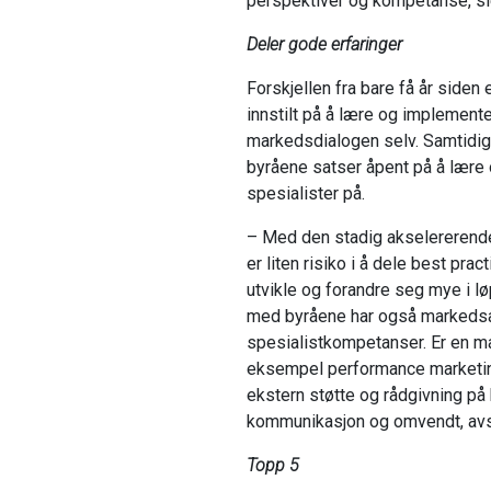
perspektiver og kompetanse, si
Deler gode erfaringer
Forskjellen fra bare få år side
innstilt på å lære og implemen
markedsdialogen selv. Samtidig e
byråene satser åpent på å lære 
spesialister på.
– Med den stadig akselererende 
er liten risiko i å dele best pra
utvikle og forandre seg mye i løpet
med byråene har også markedsa
spesialistkompetanser. Er en m
eksempel performance marketing
ekstern støtte og rådgivning på 
kommunikasjon og omvendt, avsl
Topp 5